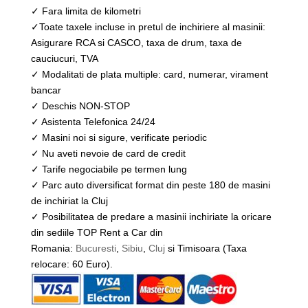
✓ Fara limita de kilometri
✓Toate taxele incluse in pretul de inchiriere al masinii:
Asigurare RCA si CASCO, taxa de drum, taxa de
cauciucuri, TVA
✓ Modalitati de plata multiple: card, numerar, virament
bancar
✓ Deschis NON-STOP
✓ Asistenta Telefonica 24/24
✓ Masini noi si sigure, verificate periodic
✓ Nu aveti nevoie de card de credit
✓ Tarife negociabile pe termen lung
✓ Parc auto diversificat format din peste 180 de masini
de inchiriat la Cluj
✓ Posibilitatea de predare a masinii inchiriate la oricare
din sediile TOP Rent a Car din
Romania:
Bucuresti
,
Sibiu
,
Cluj
si Timisoara (Taxa
relocare: 60 Euro).