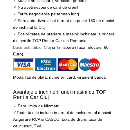
✓ Masini noi si sigure, verificate periodic
✓ Nu aveti nevoie de card de credit
✓ Tarife negociabile pe termen lung
✓ Parc auto diversificat format din peste 180 de masini
de inchiriat la Cluj
✓ Posibilitatea de predare a masinii inchiriate la oricare
din sediile TOP Rent a Car din Romania:
Bucuresti
,
Sibiu
,
Cluj
si Timisoara (Taxa relocare: 60
Euro).
Modalitati de plata: numerar, card, virament bancar
Avantajele inchirierii unei masini cu TOP
Rent a Car Cluj
✓ Fara limita de kilometri
✓Toate taxele incluse in pretul de inchiriere al masinii:
Asigurare RCA si CASCO, taxa de drum, taxa de
cauciucuri, TVA